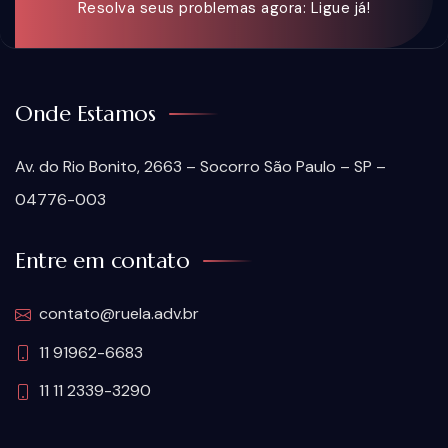
Resolva seus problemas agora: Ligue já!
Onde Estamos
Av. do Rio Bonito, 2663 – Socorro São Paulo – SP –
04776-003
Entre em contato
contato@ruela.adv.br
11 91962-6683
11 11 2339-3290