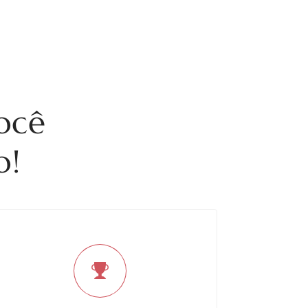
br
Av. do Rio Bonito, 2663 - Socorro, São Paulo - SP
11 91962-6683
ATO
ocê
o!