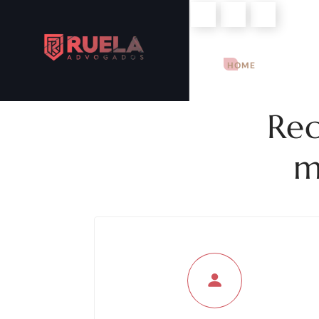
Mon - Sun: 9:00am - 8:00pm
HOME
INSTITU
Rec
m