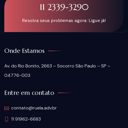
11 2339-3290
Resolva seus problemas agora: Ligue já!
Onde Estamos
Av. do Rio Bonito, 2663 – Socorro São Paulo – SP –
04776-003
Entre em contato
contato@ruela.adv.br
11 91962-6683