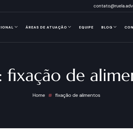
contato@ruela.adv
CIONAL
ÁREAS DE ATUAÇÃO
EQUIPE
BLOG
CO
:
fixação de alime
Home
fixação de alimentos