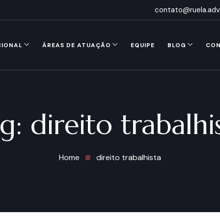
contato@ruela.adv
CIONAL
ÁREAS DE ATUAÇÃO
EQUIPE
BLOG
CO
ag:
direito trabalhi
Home
direito trabalhista