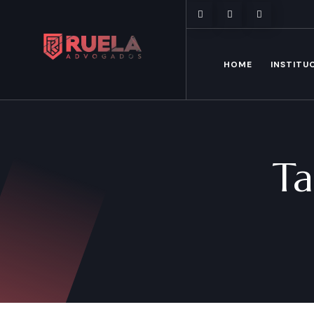
Mon - Sun: 9:00am - 8:00pm
HOME
INSTITU
T