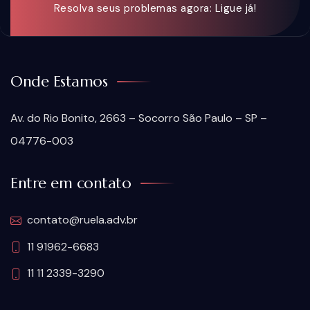
Resolva seus problemas agora: Ligue já!
Onde Estamos
Av. do Rio Bonito, 2663 – Socorro São Paulo – SP –
04776-003
Entre em contato
contato@ruela.adv.br
11 91962-6683
11 11 2339-3290