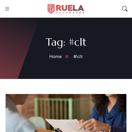
Tag:
#clt
Home
#clt